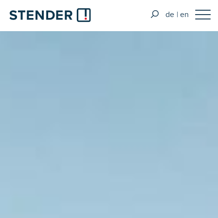
de
en